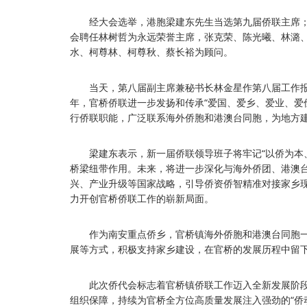
经大会选举，港胞梁建东先生当选第九届侨联主席；
会聘任林树哲为永远荣誉主席，张克荣、陈光曦、林潞
水、柯尊林、柯尊秋、蔡长裕为顾问。
当天，第八届副主席兼秘书长林金星作第八届工作报
年，官桥侨联进一步发扬和传承“爱国、爱乡、爱业、爱
行侨联职能，广泛联系海外侨胞和港澳台同胞，为地方
梁建东表示，新一届侨联领导班子将牢记“以侨为本、
桥梁纽带作用。未来，将进一步深化与海外侨团、港澳
兴、产业升级等国家战略，引导侨资侨智精准对接家乡
力开创官桥侨联工作的崭新局面。
作为南安重点侨乡，官桥镇海外侨胞和港澳台同胞一
展等方式，积极支持家乡建设，在官桥的发展历程中留
此次侨代会标志着官桥镇侨联工作迈入全新发展阶段
组织保障，持续为官桥全方位高质量发展注入强劲的“侨动力