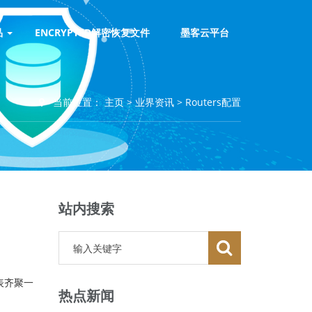
品
ENCRYPTED解密恢复文件
墨客云平台
当前位置：
主页
>
业界资讯
>
Routers配置
站内搜索
表齐聚一
热点新闻