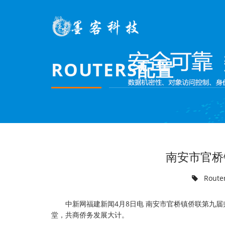
ROUTERS配置
南安市官桥
Rout
中新网福建新闻4月8日电 南安市官桥镇侨联第九届归
堂，共商侨务发展大计。