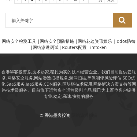
2
3
4
5
6
7
8
9
10
11
下一页
末页
网络安全检测工具
|
网络安全预防措施
|
网络花边资讯娱乐
|
ddos防御
|
网络渗透测试
|
Routers配置
|
imtoken
香港墨客投资,以技术起家,稳扎为实的技术经营企业。我们目前提供云服
务,网络安全服务,网站渗透扫描服务,漏洞扫描,等保测评风险评估.SEO优
化,SaaS服务,IaaS服务,CDN服务,区块链技术应用,网络解决方案支持等网
络技术级服务。目前旗下运营多个运营级别产品,现已为上百位客户提供
专业,稳定,高速,快捷的服务
© 香港墨客投资
网站渗透扫描