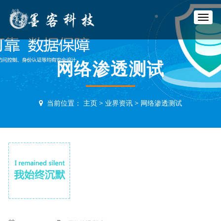
T
o
g
g
l
网络渗透测试
e
n
a
v
当前位置：
主页
>
业界资讯
>
网络渗透测试
i
g
a
t
i
o
n