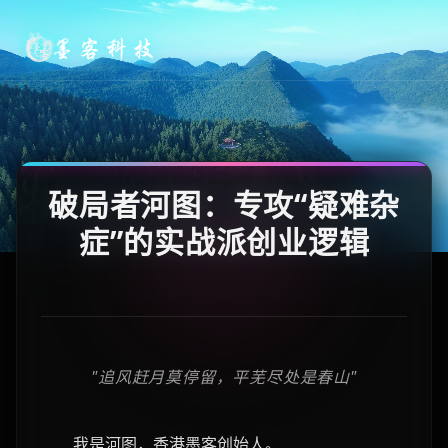
破局者河图：专攻“疑难杂
症”的
实战派创业逻辑
"追风赶月莫停留，平芜尽处是春山"
我是河图，香港墨客创始人。