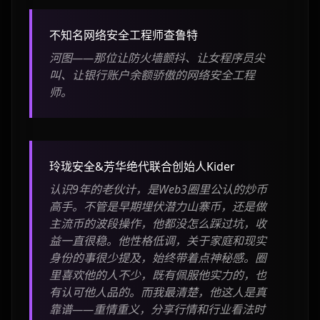
不知名网络安全工程师查鲁特
河图——那位让防火墙颤抖、让女程序员尖
叫、让银行账户余额骄傲的网络安全工程
师。
玲珑安全&芳华绝代联合创始人Kider
认识9年的老伙计，是Web3圈里公认的炒币
高手。不管是早期埋伏潜力山寨币，还是做
主流币的波段操作，他都没怎么踩过坑，收
益一直很稳。他性格低调，关于家庭和现实
身份的事很少提及，始终带着点神秘感。圈
里喜欢他的人不少，既有佩服他实力的，也
有认可他人品的。而我最清楚，他这人是真
靠谱——重情重义，分享行情和行业看法时