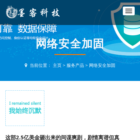
T
o
g
g
l
网络安全加固
e
n
a
v
当前位置：
主页
>
服务产品
>
网络安全加固
i
g
a
t
i
o
n
这部2.5亿美金砸出来的间谍爽剧，剧情离谱但真