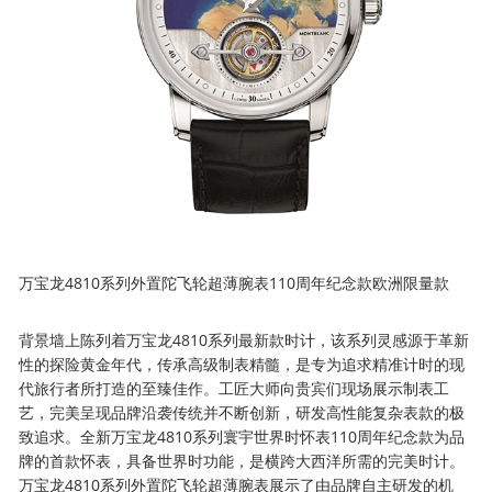
万宝龙4810系列外置陀飞轮超薄腕表110周年纪念款欧洲限量款
背景墙上陈列着万宝龙4810系列最新款时计，该系列灵感源于革新
性的探险黄金年代，传承高级制表精髓，是专为追求精准计时的现
代旅行者所打造的至臻佳作。工匠大师向贵宾们现场展示制表工
艺，完美呈现品牌沿袭传统并不断创新，研发高性能复杂表款的极
致追求。全新万宝龙4810系列寰宇世界时怀表110周年纪念款为品
牌的首款怀表，具备世界时功能，是横跨大西洋所需的完美时计。
万宝龙4810系列外置陀飞轮超薄腕表展示了由品牌自主研发的机