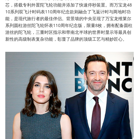
芯，搭载专利外置陀飞轮功能并添加了快速停秒装置。而万宝龙48
10系列双飞计时码表110周年纪念款则融合了飞返计时与两地时功
能，是现代旅行者的最佳伴侣。背景墙的中央呈现了万宝龙维莱尔
系列圆柱游丝陀飞轮怀表110周年纪念版，限量8枚，拥有配备圆柱
游丝的陀飞轮，三重时区指示和带南北半球的世界时显示等最具创
新性的高级制表复杂功能，彰显了品牌的顶级工艺与精妙匠心。