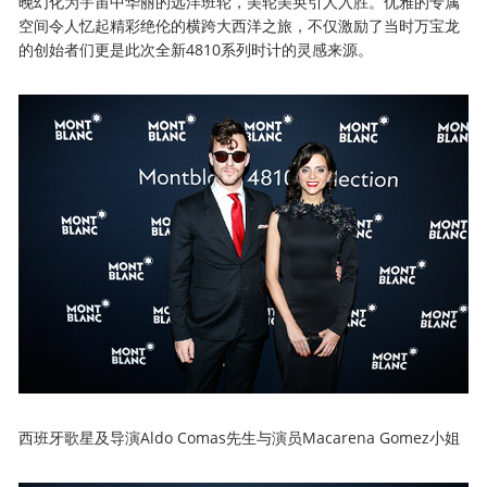
晚幻化为宇宙中华丽的远洋班轮，美轮美奂引人入胜。优雅的专属
空间令人忆起精彩绝伦的横跨大西洋之旅，不仅激励了当时万宝龙
的创始者们更是此次全新4810系列时计的灵感来源。
西班牙歌星及导演Aldo Comas先生与演员Macarena Gomez小姐