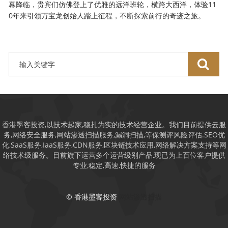
幕降临，贵宾们仿佛登上了优雅的远洋班轮，横跨大西洋，体验11
0年来引领万宝龙创始人踏上征程，不断探索前行的奇迹之旅。
香港墨客投资,以技术起家,稳扎为实的技术经营企业。我们目前提供云服
务,网络安全服务,网站渗透扫描服务,漏洞扫描,等保测评风险评估.SEO优
化,SaaS服务,IaaS服务,CDN服务,区块链技术应用,网络解决方案支持等网
络技术级服务。目前旗下运营多个运营级别产品,现已为上百位客户提供
专业,稳定,高速,快捷的服务
© 香港墨客投资
网站渗透扫描