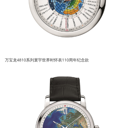
万宝龙4810系列寰宇世界时怀表110周年纪念款