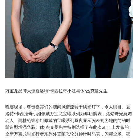
万宝龙品牌大使夏洛特•卡西拉奇小姐与休•杰克曼先生
晚宴现场，尊贵嘉宾们的腕间风情流转于镁光灯下，令人瞩目。夏
洛特•卡西拉奇小姐佩戴万宝龙宝曦系列万年历腕表，熠熠珠光妩媚
动人，而桂纶镁小姐佩戴的宝曦系列昼夜显示腕表则为她的简约时
髦造型增添华彩。休•杰克曼先生特别选择了在此次SIHH上发布的
全新万宝龙时光行者系列外置陀飞轮分钟计时码表，闪耀全场。夜