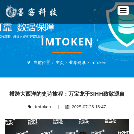
T
o
g
g
l
IMTOKEN
e
n
a
v
当前位置：
主页
>
业界资讯
>
imtoken
i
g
a
t
i
横跨大西洋的史诗旅程：万宝龙于SIHH致敬源自
o
n
imtoken
|
2025-07-28 18:47