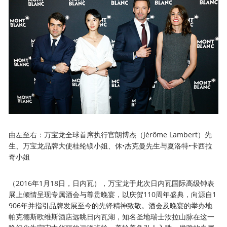
由左至右：万宝龙全球首席执行官朗博杰（Jérôme Lambert）先
生、万宝龙品牌大使桂纶镁小姐、休•杰克曼先生与夏洛特•卡西拉
奇小姐
（2016年1月18日，日内瓦），万宝龙于此次日内瓦国际高级钟表
展上倾情呈现专属酒会与尊贵晚宴，以庆贺110周年盛典，向源自1
906年并指引品牌发展至今的先锋精神致敬。酒会及晚宴的举办地
帕克德斯欧维斯酒店远眺日内瓦湖，知名圣地瑞士汝拉山脉在这一