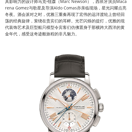
具影响力的设计师马克•纽森（Marc Newson），西班牙演员Maca
rena Gomez与歌星及导演Aldo Comas亦亲临现场，星光闪耀点亮
冬夜。酒会派对之时，优雅三重奏再现了宏伟的远洋渡轮上曾经回
荡的经典旋律，萦绕在贵宾们的耳畔。光芒闪烁的提灯，优雅的现
代装饰艺术及巨型船只模型令宾客们仿佛置身于那横跨大西洋的黄
金年代，感受这奇迹般旅程的非凡魅力。