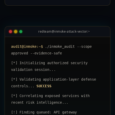
redteam@inmoke-attack-vector:~
audit@inmoke:~$
./inmoke_audit --scope
approved --evidence-safe
[*] Initializing authorized security
validation session...
[*] Validating application-layer defense
controls...
SUCCESS
[*] Correlating exposed services with
recent risk intelligence...
[!] Finding queued: API gateway