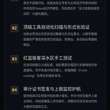
首先不是看代码，而是由安全专家与业务经济学家共同研
判项目的Token经济学模型，寻找潜在的“设计层面系统性
风险”与套利漏洞。
顶级工具自动化扫描与形式化验证
02
动用业界顶尖的变异测试集群与形式化算法，以数学推理
层面的严谨性排查常见的溢出、短地址、未初始化等基础
错误。
红蓝极客深水区手工测试
03
在测试网建立沙盒私链，组织精英白帽进行多维角色的渗
透演练。穷尽各类闪电贷重入、前端预跑（Front-
running）及预言机操纵攻击。
审计证书签发与上链监控护航
04
提供极具详实修复代码的审计报告，并在代码完善并上链
主网后，持续部署链上异动探针，预警任何涉及该合约的
大额异常盗取交互。