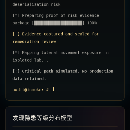
deserialization risk
[*] Preparing proof-of-risk evidence
package
[████████████████████] 100%
[+] Evidence captured and sealed for
remediation review
[*] Mapping lateral movement exposure in
isolated lab...
[!] Critical path simulated. No production
data retained.
audit@inmoke:~#
发现隐患等级分布模型