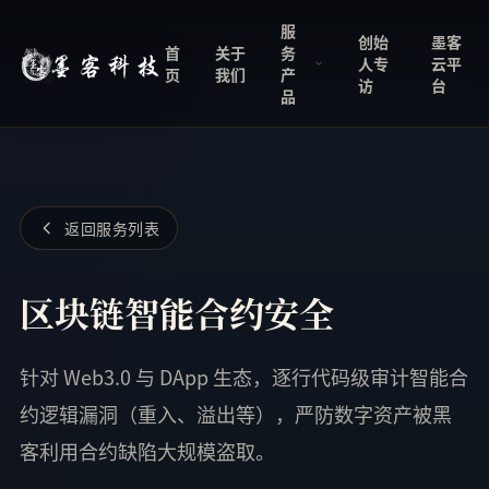
服
创始
墨客
首
关于
务
人专
云平
页
我们
产
访
台
品
返回服务列表
区块链智能合约安全
针对 Web3.0 与 DApp 生态，逐行代码级审计智能合
约逻辑漏洞（重入、溢出等），严防数字资产被黑
客利用合约缺陷大规模盗取。