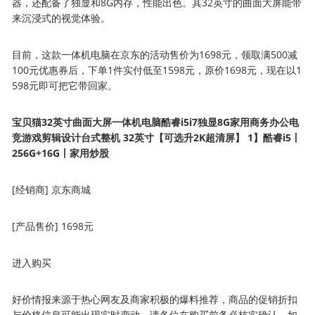
器，还配备了独显和8G内存，性能出色。其32英寸的曲面大屏能带
来沉浸式的视觉体验。
目前，这款一体机电脑在京东的活动售价为1698元，领取满500减
100元优惠券后，下单1件实付低至1598元，原价1698元，现在以1
598元即可把它带回家。
宝贝猫32英寸曲面大屏一体机电脑酷睿i5i7独显8G家用商务办公电
竞游戏剪辑设计台式整机 32英寸【可选升2K超清屏】 1】酷睿i5丨
256G+16G丨家用炒股
[经销商] 京东商城
[产品售价] 1698元
进入购买
好价情报来源于热心网友及商家积极的爆料推荐，商品的促销折扣
与价格信息可能出现实时变动，请各位在购买前务必核实确认。如