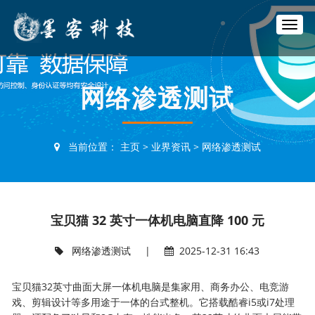
T
o
g
g
l
网络渗透测试
e
n
a
v
当前位置：
主页
>
业界资讯
>
网络渗透测试
i
g
a
t
i
宝贝猫 32 英寸一体机电脑直降 100 元
o
n
网络渗透测试
|
2025-12-31 16:43
宝贝猫32英寸曲面大屏一体机电脑是集家用、商务办公、电竞游
戏、剪辑设计等多用途于一体的台式整机。它搭载酷睿i5或i7处理