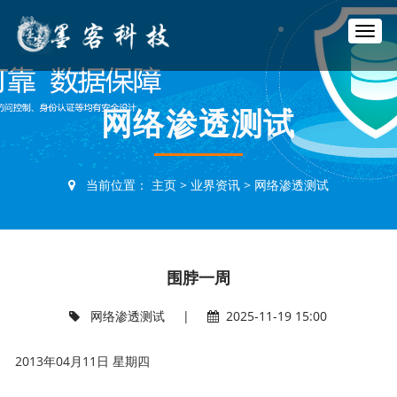
T
o
g
g
l
网络渗透测试
e
n
a
v
当前位置：
主页
>
业界资讯
>
网络渗透测试
i
g
a
t
i
围脖一周
o
n
网络渗透测试
|
2025-11-19 15:00
2013年04月11日 星期四