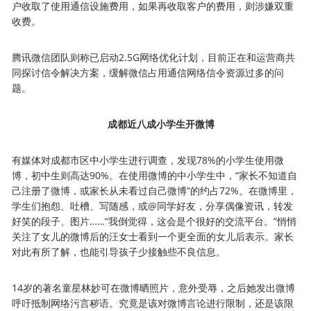
户收取了使用通信设施费用，如果再收取客户的费用，则涉嫌双重
收费。
腾讯微信团队则称已启动2.5G网络优化计划，目前正在和运营商共
同探讨信令解决方案，缓解微信占用通信网络信令资源过多的问
题。
成都近八成小学生开微博
有媒体对成都市区中小学生进行调查，发现78%的小学生使用微
博，初中生则高达90%。在使用微博的中小学生中，“家长不知道自
己注册了微博，或家长从未看过自己微博”的约占72%。在微博里，
学生们抱怨、吐槽、写随感，或@同学好友，分享偶像资讯，转发
好笑的段子、图片……“我倒觉得，这会是个很好的交流平台。”悄悄
关注了女儿的微博后的汪女士看到一个更全面的女儿后表示。家长
对此有所了解，也能引导孩子少接触些不良信息。
14岁的著名童星林妙可在微博晒照片，意外受辱，之后她发出微博
呼吁抵制网络污言秽语。究竟是该对微博言论进行限制，还是该限