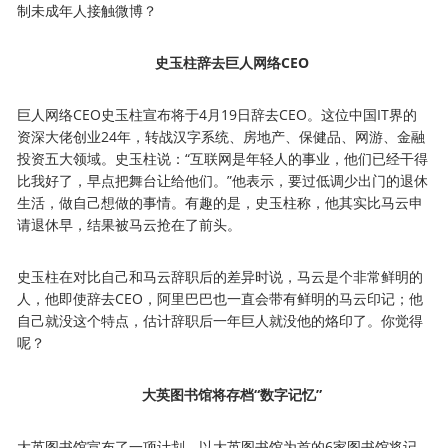
制未成年人接触微博？
史玉柱辞去巨人网络CEO
巨人网络CEO史玉柱宣布将于4月19日辞去CEO。这位中国IT界的
资深大佬创业24年，转战汉字系统、房地产、保健品、网游、金融
投资五大领域。史玉柱说：“互联网是年轻人的事业，他们已经干得
比我好了，早点把舞台让给他们。”他表示，要过低调少出门的退休
生活，做自己想做的事情。有趣的是，史玉柱称，他其实比马云申
请退休早，结果被马云抢在了前头。
史玉柱在对比自己和马云辞职后的差异时说，马云是个非常鲜明的
人，他即使辞去CEO，阿里巴巴也一直会带有鲜明的马云印记；他
自己就没这个特点，估计辞职后一年巨人就没他的烙印了。你觉得
呢？
大英图书馆将存档“数字记忆”
大英图书馆宣布了一项计划，以大英图书馆为首的6家图书馆将记